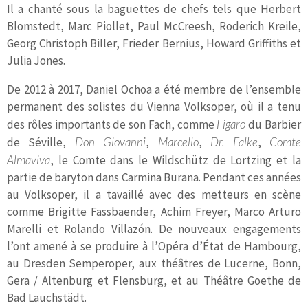
Il a chanté sous la baguettes de chefs tels que Herbert
Blomstedt, Marc Piollet, Paul McCreesh, Roderich Kreile,
Georg Christoph Biller, Frieder Bernius, Howard Griffiths et
Julia Jones.
De 2012 à 2017, Daniel Ochoa a été membre de l’ensemble
permanent des solistes du Vienna Volksoper, où il a tenu
des rôles importants de son Fach, comme
Figaro
du Barbier
de Séville,
Don Giovanni
,
Marcello
,
Dr. Falke
,
Comte
Almaviva
, le Comte dans le Wildschütz de Lortzing et la
partie de baryton dans Carmina Burana. Pendant ces années
au Volksoper, il a tavaillé avec des metteurs en scène
comme Brigitte Fassbaender, Achim Freyer, Marco Arturo
Marelli et Rolando Villazón. De nouveaux engagements
l’ont amené à se produire à l’Opéra d’État de Hambourg,
au Dresden Semperoper, aux théâtres de Lucerne, Bonn,
Gera / Altenburg et Flensburg, et au Théâtre Goethe de
Bad Lauchstädt.