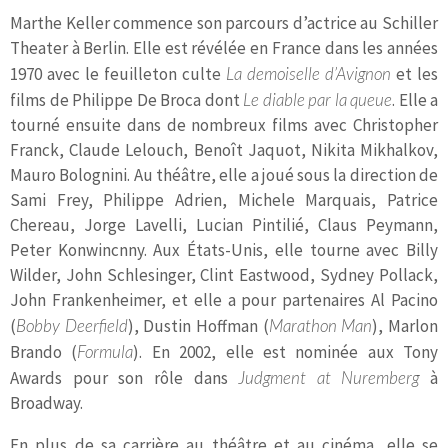
Marthe Keller commence son parcours d’actrice au Schiller
Theater à Berlin. Elle est révélée en France dans les années
1970 avec le feuilleton culte
La demoiselle d’Avignon
et les
films de Philippe De Broca dont
Le diable par la queue
. Elle a
tourné ensuite dans de nombreux films avec Christopher
Franck, Claude Lelouch, Benoît Jaquot, Nikita Mikhalkov,
Mauro Bolognini. Au théâtre, elle a joué sous la direction de
Sami Frey, Philippe Adrien, Michele Marquais, Patrice
Chereau, Jorge Lavelli, Lucian Pintilié, Claus Peymann,
Peter Konwincnny. Aux États-Unis, elle tourne avec Billy
Wilder, John Schlesinger, Clint Eastwood, Sydney Pollack,
John Frankenheimer, et elle a pour partenaires Al Pacino
(
Bobby Deerfield
), Dustin Hoffman (
Marathon Man
), Marlon
Brando (
Formula
). En 2002, elle est nominée aux Tony
Awards pour son rôle dans
Judgment at Nuremberg
à
Broadway.
En plus de sa carrière au théâtre et au cinéma, elle se