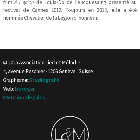
film
Au galop
de Louis-Do de Lencquesaing présenté au
festival de Cannes 2012. Toujours en 2012, elle a été
nommée Chevalier de la Légion d’honneur.
© 2025 Association Lied et Mélodie
4, avenue Peschier · 1206 Genève · Suisse
Graphisme:
Studiografik
Web:
boregar
Mentions légales