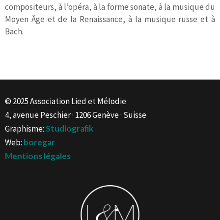
compositeurs, à l’opéra, à la forme sonate, à la musique du
Moyen Âge et de la Renaissance, à la musique russe et à
Bach.
© 2025 Association Lied et Mélodie
4, avenue Peschier · 1206 Genève · Suisse
Graphisme:
Studiografik
Web:
boregar
Mentions légales